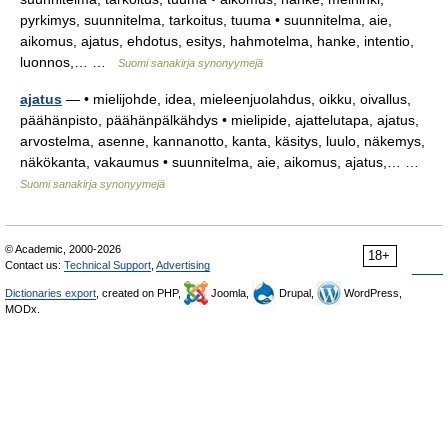
pyrkimys, suunnitelma, tarkoitus, tuuma • suunnitelma, aie,
aikomus, ajatus, ehdotus, esitys, hahmotelma, hanke, intentio,
luonnos,… …
Suomi sanakirja synonyymejä
ajatus
— • mielijohde, idea, mieleenjuolahdus, oikku, oivallus,
päähänpisto, päähänpälkähdys • mielipide, ajattelutapa, ajatus,
arvostelma, asenne, kannanotto, kanta, käsitys, luulo, näkemys,
näkökanta, vakaumus • suunnitelma, aie, aikomus, ajatus,… …
Suomi sanakirja synonyymejä
© Academic, 2000-2026
18+
Contact us:
Technical Support
,
Advertising
Dictionaries export
, created on PHP,
Joomla,
Drupal,
WordPress,
MODx.