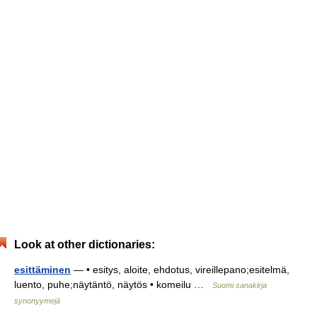
Look at other dictionaries:
esittäminen
— • esitys, aloite, ehdotus, vireillepano;esitelmä,
luento, puhe;näytäntö, näytös • komeilu …
Suomi sanakirja
synonyymejä