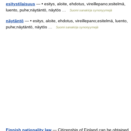
esitystilaisuus
— • esitys, aloite, ehdotus, vireillepano;esitelmä,
luento, puhe;näytäntö, näytös …
Suomi sanakirja synonyymejä
näytäntö
— • esitys, aloite, ehdotus, vireillepano;esitelmä, luento,
puhe;näytäntö, näytös …
Suomi sanakirja synonyymejä
Finnish nationality law
— Citizenship of Finland can be obtained