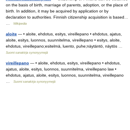
on the basis of birth, marriage of parents, adoption, or the place of
birth. In addition, it may be acquired by application or by
declaration to authorities. Finnish citizenship acquisition is based…
…
Wikipedia
aloite
— • aloite, ehdotus, esitys, vireillepano • ehdotus, ajatus,
aloite, esitys, luonnos, suunnitelma, vireillepano • esitys, aloite,
ehdotus, vireillepano;esitelmä, luento, puhe;näytäntö, näytös …
Suomi sanakirja synonyymejä
vireillepano
— • aloite, ehdotus, esitys, vireillepano • ehdotus,
ajatus, aloite, esitys, luonnos, suunnitelma, vireillepano law •
ehdotus, ajatus, aloite, esitys, luonnos, suunnitelma, vireillepano
…
Suomi sanakirja synonyymejä