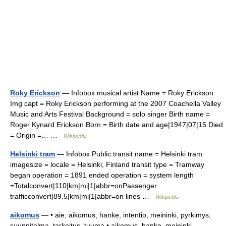
Roky Erickson
— Infobox musical artist Name = Roky Erickson
Img capt = Roky Erickson performing at the 2007 Coachella Valley
Music and Arts Festival Background = solo singer Birth name =
Roger Kynard Erickson Born = Birth date and age|1947|07|15 Died
= Origin =… …
Wikipedia
Helsinki tram
— Infobox Public transit name = Helsinki tram
imagesize = locale = Helsinki, Finland transit type = Tramway
began operation = 1891 ended operation = system length
=Totalconvert|110|km|mi|1|abbr=onPassenger
trafficconvert|89.5|km|mi|1|abbr=on lines …
Wikipedia
aikomus
— • aie, aikomus, hanke, intentio, meininki, pyrkimys,
suunnitelma, tarkoitus, tuuma • aikomus, hanke, meininki,