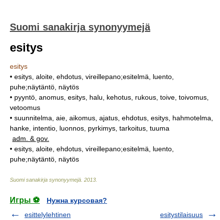
Suomi sanakirja synonyymejä
esitys
esitys
• esitys, aloite, ehdotus, vireillepano;esitelmä, luento,
puhe;näytäntö, näytös
• pyyntö, anomus, esitys, halu, kehotus, rukous, toive, toivomus,
vetoomus
• suunnitelma, aie, aikomus, ajatus, ehdotus, esitys, hahmotelma,
hanke, intentio, luonnos, pyrkimys, tarkoitus, tuuma
adm. & gov.
• esitys, aloite, ehdotus, vireillepano;esitelmä, luento,
puhe;näytäntö, näytös
Suomi sanakirja synonyymejä
.
2013
.
Игры ⚽
Нужна курсовая?
esittelylehtinen
esitystilaisuus